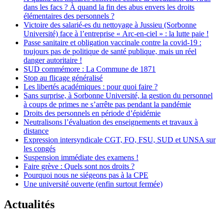
dans les facs ? À quand la fin des abus envers les droits
élémentaires des personnels ?
Victoire des salarié-es du nettoyage à Jussieu (Sorbonne
Université) face à l’entreprise « Arc-en-ciel » : la lutte paie !
Passe sanitaire et obligation vaccinale contre la covid-19 :
toujours pas de politique de santé publique, mais un réel
danger autoritaire !
SUD commémore : La Commune de 1871
Stop au flicage généralisé
Les libertés académiques : pour quoi faire ?
Sans surprise, à Sorbonne Université, la gestion du personnel
à coups de primes ne s’arrête pas pendant la pandémie
Droits des personnels en période d’épidémie
Neutralisons l’évaluation des enseignements et travaux à
distance
Expression intersyndicale CGT, FO, FSU, SUD et UNSA sur
les congés
Suspension immédiate des examens !
Faire grève : Quels sont nos droits ?
Pourquoi nous ne siégeons pas à la CPE
Une université ouverte (enfin surtout fermée)
Actualités