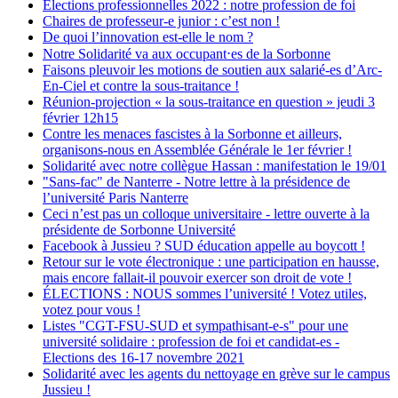
Elections professionnelles 2022 : notre profession de foi
Chaires de professeur-e junior : c’est non !
De quoi l’innovation est-elle le nom ?
Notre Solidarité va aux occupant⋅es de la Sorbonne
Faisons pleuvoir les motions de soutien aux salarié-es d’Arc-
En-Ciel et contre la sous-traitance !
Réunion-projection « la sous-traitance en question » jeudi 3
février 12h15
Contre les menaces fascistes à la Sorbonne et ailleurs,
organisons-nous en Assemblée Générale le 1er février !
Solidarité avec notre collègue Hassan : manifestation le 19/01
"Sans-fac" de Nanterre - Notre lettre à la présidence de
l’université Paris Nanterre
Ceci n’est pas un colloque universitaire - lettre ouverte à la
présidente de Sorbonne Université
Facebook à Jussieu ? SUD éducation appelle au boycott !
Retour sur le vote électronique : une participation en hausse,
mais encore fallait-il pouvoir exercer son droit de vote !
ÉLECTIONS : NOUS sommes l’université ! Votez utiles,
votez pour vous !
Listes "CGT-FSU-SUD et sympathisant-e-s" pour une
université solidaire : profession de foi et candidat-es -
Elections des 16-17 novembre 2021
Solidarité avec les agents du nettoyage en grève sur le campus
Jussieu !