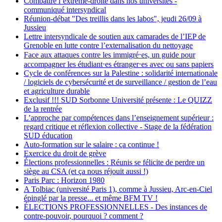
Combattre l’extrême-droite dans nos universités -
communiqué intersyndical
Réunion-débat "Des treillis dans les labos", jeudi 26/09 à
Jussieu
Lettre intersyndicale de soutien aux camarades de l’IEP de
Grenoble en lutte contre l’externalisation du nettoyage
Face aux attaques contre les immigré⋅es, un guide pour
accompagner les étudiant⋅es étranger⋅es avec ou sans papiers
Cycle de conférences sur la Palestine : solidarité internationale
/ logiciels de cybersécurité et de surveillance / gestion de l’eau
et agriculture durable
Exclusif !!! SUD Sorbonne Université présente : Le QUIZZ
de la rentrée
L’approche par compétences dans l’enseignement supérieur :
regard critique et réflexion collective - Stage de la fédération
SUD éducation
Auto-formation sur le salaire : ça continue !
Exercice du droit de grève
Élections professionnelles : Réunis se félicite de perdre un
siège au CSA (et ça nous réjouit aussi !)
Paris Parc : Horizon 1980
A Tolbiac (université Paris 1), comme à Jussieu, Arc-en-Ciel
épinglé par la presse... et même BFM TV !
ÉLECTIONS PROFESSIONNELLES - Des instances de
contre-pouvoir, pourquoi ? comment ?