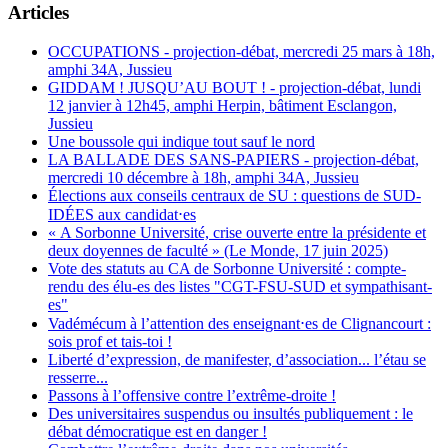
Articles
OCCUPATIONS - projection-débat, mercredi 25 mars à 18h,
amphi 34A, Jussieu
GIDDAM ! JUSQU’AU BOUT ! - projection-débat, lundi
12 janvier à 12h45, amphi Herpin, bâtiment Esclangon,
Jussieu
Une boussole qui indique tout sauf le nord
LA BALLADE DES SANS-PAPIERS - projection-débat,
mercredi 10 décembre à 18h, amphi 34A, Jussieu
Élections aux conseils centraux de SU : questions de SUD-
IDÉES aux candidat⋅es
« A Sorbonne Université, crise ouverte entre la présidente et
deux doyennes de faculté » (Le Monde, 17 juin 2025)
Vote des statuts au CA de Sorbonne Université : compte-
rendu des élu-es des listes "CGT-FSU-SUD et sympathisant-
es"
Vadémécum à l’attention des enseignant⋅es de Clignancourt :
sois prof et tais-toi !
Liberté d’expression, de manifester, d’association... l’étau se
resserre...
Passons à l’offensive contre l’extrême-droite !
Des universitaires suspendus ou insultés publiquement : le
débat démocratique est en danger !