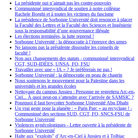
La présidente qui n’aimait pas les contre-pouvoirs
Communiqué intersyndical de soutien à notre collègue
Rachele Borghi et à toutes les victimes du fascisme
La présidence de Sorbonne Université doit renoncer à placer
la Faculté des Lettres et la Faculté des Sciences et Ingénierie
sous la responsabilité d’une gouvernance illégale
Les élections terminées, la lutte reprend !
Sorbonne Université : la démocratie à l’épreuve des urnes
Ne laissons pas la présidente dissoudre les conseils de
faculté !
Non aux changements des statuts - communiqué intersyndical
CGT, SUD-IDÉES, UNSA, FO, FSU
Travailler avec une « IA » ? Je préfèrerais ne pas !
Sorbonne Université : la démocratie en peau de chagrin
Nous soutenons le mouvement pour la Palestine dans les
universités et les grandes écoles
Nettoyage du campus Jussieu : Personne ne regrettera Arc-en-
Ciel... À quoi peut-on s’attendre avec l’arrivée de SAMSIC ?
Pourquoi il faut boycotter Sorbonne Université Abu Dhabi
Un vrai geste pour la planète : « Paris Parc » au recyclage ! -
Communiqué des sections SUD, CGT, FO, SNCS-FSU de
Sorbonne Université
Violences gynécologiques - Lettre ouverte à la présidente de
Sorbonne Université
Halte aux "exploits" d’Arc-en-Ciel à Jussieu et à Tolbiac