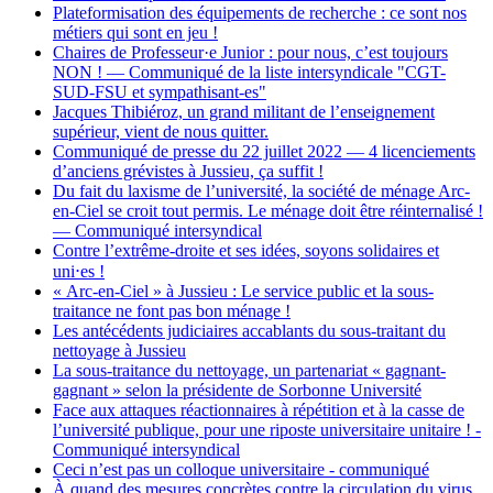
Plateformisation des équipements de recherche : ce sont nos
métiers qui sont en jeu !
Chaires de Professeur·e Junior : pour nous, c’est toujours
NON ! — Communiqué de la liste intersyndicale "CGT-
SUD-FSU et sympathisant-es"
Jacques Thibiéroz, un grand militant de l’enseignement
supérieur, vient de nous quitter.
Communiqué de presse du 22 juillet 2022 — 4 licenciements
d’anciens grévistes à Jussieu, ça suffit !
Du fait du laxisme de l’université, la société de ménage Arc-
en-Ciel se croit tout permis. Le ménage doit être réinternalisé !
— Communiqué intersyndical
Contre l’extrême-droite et ses idées, soyons solidaires et
uni⋅es !
« Arc-en-Ciel » à Jussieu : Le service public et la sous-
traitance ne font pas bon ménage !
Les antécédents judiciaires accablants du sous-traitant du
nettoyage à Jussieu
La sous-traitance du nettoyage, un partenariat « gagnant-
gagnant » selon la présidente de Sorbonne Université
Face aux attaques réactionnaires à répétition et à la casse de
l’université publique, pour une riposte universitaire unitaire ! -
Communiqué intersyndical
Ceci n’est pas un colloque universitaire - communiqué
À quand des mesures concrètes contre la circulation du virus