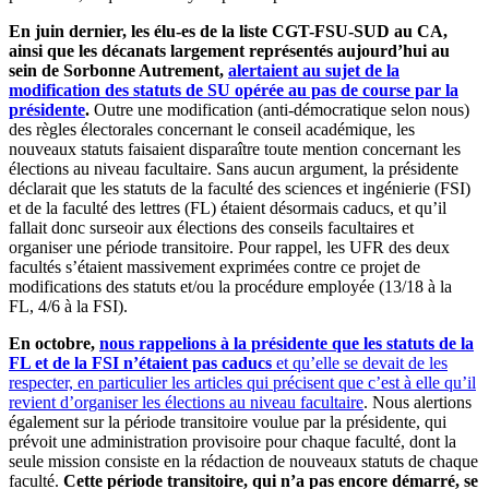
En juin dernier, les élu-es de la liste CGT-FSU-SUD au CA,
ainsi que les décanats largement représentés aujourd’hui au
sein de Sorbonne Autrement,
alertaient au sujet de la
modification des statuts de SU opérée au pas de course par la
présidente
.
Outre une modification (anti-démocratique selon nous)
des règles électorales concernant le conseil académique, les
nouveaux statuts faisaient disparaître toute mention concernant les
élections au niveau facultaire. Sans aucun argument, la présidente
déclarait que les statuts de la faculté des sciences et ingénierie (FSI)
et de la faculté des lettres (FL) étaient désormais caducs, et qu’il
fallait donc surseoir aux élections des conseils facultaires et
organiser une période transitoire. Pour rappel, les UFR des deux
facultés s’étaient massivement exprimées contre ce projet de
modifications des statuts et/ou la procédure employée (13/18 à la
FL, 4/6 à la FSI).
En octobre,
nous rappelions à la présidente que les statuts de la
FL et de la FSI n’étaient pas caducs
et qu’elle se devait de les
respecter, en particulier les articles qui précisent que c’est à elle qu’il
revient d’organiser les élections au niveau facultaire
. Nous alertions
également sur la période transitoire voulue par la présidente, qui
prévoit une administration provisoire pour chaque faculté, dont la
seule mission consiste en la rédaction de nouveaux statuts de chaque
faculté.
Cette période transitoire, qui n’a pas encore démarré, se