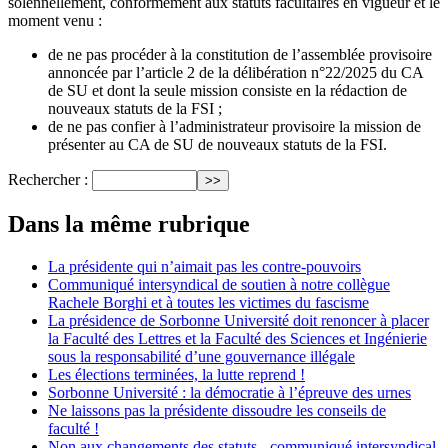
solennellement, conformément aux statuts facultaires en vigueur et le
moment venu :
de ne pas procéder à la constitution de l’assemblée provisoire
annoncée par l’article 2 de la délibération n°22/2025 du CA
de SU et dont la seule mission consiste en la rédaction de
nouveaux statuts de la FSI ;
de ne pas confier à l’administrateur provisoire la mission de
présenter au CA de SU de nouveaux statuts de la FSI.
Rechercher :
Dans la même rubrique
La présidente qui n’aimait pas les contre-pouvoirs
Communiqué intersyndical de soutien à notre collègue
Rachele Borghi et à toutes les victimes du fascisme
La présidence de Sorbonne Université doit renoncer à placer
la Faculté des Lettres et la Faculté des Sciences et Ingénierie
sous la responsabilité d’une gouvernance illégale
Les élections terminées, la lutte reprend !
Sorbonne Université : la démocratie à l’épreuve des urnes
Ne laissons pas la présidente dissoudre les conseils de
faculté !
Non aux changements des statuts - communiqué intersyndical