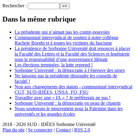
Rechercher :
Dans la même rubrique
La présidente qui n’aimait pas les contre-pouvoirs
Communiqué intersyndical de soutien à notre collègue
Rachele Borghi et à toutes les victimes du fascisme
La présidence de Sorbonne Université doit renoncer à placer
la Faculté des Lettres et la Faculté des Sciences et Ingénierie
sous la responsabilité d’une gouvernance illégale
Les élections terminées, la lutte reprend !
Sorbonne Université : la démocratie à l’épreuve des urnes
Ne laissons pas la présidente dissoudre les conseils de
faculté !
Non aux changements des statuts - communiqué intersyndical
CGT, SUD-IDÉES, UNSA, FO, FSU
Travailler avec une « IA » ? Je préfèrerais ne pas !
Sorbonne Université : la démocratie en peau de chagrin
Nous soutenons le mouvement pour la Palestine dans les
universités et les grandes écoles
2018 - 2026 SUD - IDÉES Sorbonne Université
Plan du site
|
Se connecter
|
Contact
|
RSS 2.0