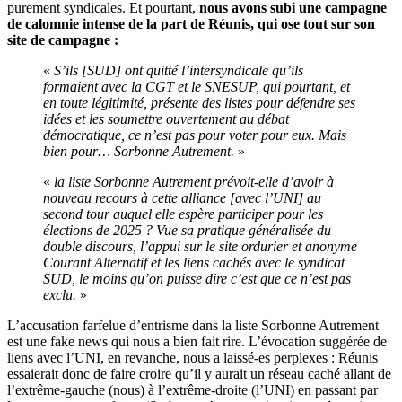
purement syndicales. Et pourtant,
nous avons subi une campagne
de calomnie intense de la part de Réunis, qui ose tout sur son
site de campagne :
«
S’ils [SUD] ont quitté l’intersyndicale qu’ils
formaient avec la CGT et le SNESUP, qui pourtant, et
en toute légitimité, présente des listes pour défendre ses
idées et les soumettre ouvertement au débat
démocratique, ce n’est pas pour voter pour eux. Mais
bien pour… Sorbonne Autrement.
»
«
la liste Sorbonne Autrement prévoit-elle d’avoir à
nouveau recours à cette alliance [avec l’UNI] au
second tour auquel elle espère participer pour les
élections de 2025 ? Vue sa pratique généralisée du
double discours, l’appui sur le site ordurier et anonyme
Courant Alternatif et les liens cachés avec le syndicat
SUD, le moins qu’on puisse dire c’est que ce n’est pas
exclu.
»
L’accusation farfelue d’entrisme dans la liste Sorbonne Autrement
est une fake news qui nous a bien fait rire. L’évocation suggérée de
liens avec l’UNI, en revanche, nous a laissé-es perplexes : Réunis
essaierait donc de faire croire qu’il y aurait un réseau caché allant de
l’extrême-gauche (nous) à l’extrême-droite (l’UNI) en passant par