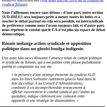
initiatives intersyndicales (
voir notre tract de 2018 sur la création du
syndicat Réunis
).
Nous l’affirmons encore sans détour : d’une part, notre section
SUD-IDÉES sera toujours prête à mener toutes les luttes et à
susciter le débat partout où cela sera possible, en intersyndicale
de préférence comme nous l’avons toujours fait, et d’autre part,
nous répétons le constat que le CA n’est plus un espace de débat
démocratique.
Réunis mélange action syndicale et opposition
politique dans un gloubi-boulga indigeste.
Une autre fake news démontre l’absence totale de culture politique
et syndicale de Réunis, qui a osé publier cette phrase parfaitement
puérile et complotiste sur son site :
«
la présence d’une stratège éminente du syndicat SUD
dans les listes Sorbonne Autrement (placée haut dans la
liste du collège A au Conseil d’Administration),
combinée à cet incompréhensible renoncement à
afficher ouvertement le combat syndical qui l’anime au
quotidien, indique clairement une collusion entre
appareils et une stratégie de dissimulation.
»