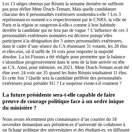
Les 13 sièges obtenus par Réunis la semaine dernière ne suffiront
pas pour réélire Mme Drach-Temam. Mais quelle candidature
chacune des 8 personnalités extérieures soutiendra-t-elle ? Les 3
représentant-es nommé-e-s respectivement par le CNRS, la ville de
Paris et la région se rangeront-il-elle-s comme à leur habitude
derrière la candidate qui ne fera pas de vague ? L’influence de ces 3
personnalités extérieures nommées est décisive puisqu’elles
participent à la désignation des 5 autres personnalités extérieures,
dans le cadre d’une séance du CA réunissant 31 votants, les 28 élus
et elles-eux, où il suffit de 16 voix pour emporter la majorité
absolue. La loi Fioraso a été rédigée pour permettre que la balance
s’alourdisse progressivement dans le sens de la liste arrivée en tête
au CA. Ainsi, pour mémoire, en 2021, Mme Drach-Temam avait été
élue avec 24 voix sur 35 quand les listes Réunis totalisaient 11 élus.
Et cette fois ? Quelle sera la candidate préférée des personnalités
extérieures pour présider SU ? Le suspense existe-t-il vraiment ?
La future présidente sera-t-elle capable de faire
preuve de courage politique face à un ordre inique
du ministère ?
Nous avons récemment pris connaissance d’un courrier du 18
novembre demandant aux président-es d’université de collaborer à
un fichage politique des universitaires et des étudiant-es, en diffusant