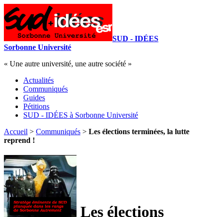
SUD - IDÉES
Sorbonne Université
« Une autre université, une autre société »
Actualités
Communiqués
Guides
Pétitions
SUD - IDÉES à Sorbonne Université
Accueil
>
Communiqués
>
Les élections terminées, la lutte
reprend !
Les élections