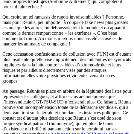
leurs propres transfuges (Sorbonne Autrement) qui comploterait
pour lui faire échec ?
Qui croira un tel ramassis de ragots invraisemblables ? Personne,
mais pour Réunis, peu importe : à coups de fake news plus grosses
les une que les autres, on déboussole tout le monde et on apparaît
comme le dernier rempart contre « les extrêmes ». C’est beau
comme du Trump. Au moins n’avons-nous pas été accusé-es de
manger les animaux de compagnie !
Cette accusation confusionniste de collusion avec l’UNI est d’autant
plus insultante qu’elle vise implicitement des militant-es de syndicats
impliqués dans la lutte contre les idées d’extrême-droite et leurs
risques et par ailleurs directement visés par des attaques
informationnelles voire physiques et violentes venant de ces
groupes.
Au passage, Réunis se place en arbitre de la légitimité des listes pour
représenter les collègues, et affirme sans aucune preuve que
l’intersyndicale CGT-FSU-SUD n’existerait plus. Ce faisant, Réunis
prouve son incompréhension totale de la démarche syndicale, qui a
lieu avant tout sur le terrain et non dans les instances politiques. Ce
constat est d’autant plus désolant que Réunis s’est doté de xson
propre syndicat patronal (homonyme), qui en plus de 6 ans
d’existence n’a brillé ni par son action sur le terrain ni par ses