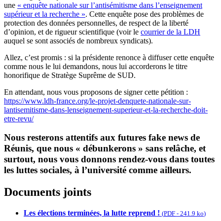
une
« enquête nationale sur l’antisémitisme dans l’enseignement
supérieur et la recherche »
. Cette enquête pose des problèmes de
protection des données personnelles, de respect de la liberté
d’opinion, et de rigueur scientifique (voir le
courrier de la LDH
auquel se sont associés de nombreux syndicats).
Allez, c’est promis : si la présidente renonce à diffuser cette enquête
comme nous le lui demandons, nous lui accorderons le titre
honorifique de Stratège Suprême de SUD.
En attendant, nous vous proposons de signer cette pétition :
https://www.ldh-france.org/le-projet-denquete-nationale-sur-
lantisemitisme-dans-lenseignement-superieur-et-la-recherche-doit-
etre-revu/
Nous resterons attentifs aux futures fake news de
Réunis, que nous « débunkerons » sans relâche, et
surtout, nous vous donnons rendez-vous dans toutes
les luttes sociales, à l’université comme ailleurs.
Documents joints
Les élections terminées, la lutte reprend !
(
PDF
-
241.9 ko
)