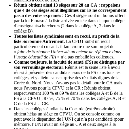
Réunis obtient ainsi 13 sièges sur 28 au CA : rappelons
que 4 de ces sièges sont illégitimes car ils ne correspondent
pas à des votes exprimés !
Ces 4 sièges sont un bonus offert
par la loi Fioraso à la liste arrivée en tête dans chaque collège
d’enseignants-chercheurs (2 dans le collège A, 2 dans le
collège B).
Toutes les listes syndicales sont en recul, au profit de la
liste Sorbonne Autrement.
La CFDT subit un recul
particulièrement cuisant : il faut croire que son projet de
«
faire de Sorbonne Université un acteur de référence dans
l’usage éducatif de l’IA
» n’a pas emballé les collègues...
Comme toujours, la faculté de santé (FS) se distingue par
son verrouillage électoral.
Réunis est la seule liste à avoir
réussi à présenter des candidats issus de la FS dans tous les
collèges, et y atteint sans surprise des résultats dignes de la
Corée du Nord. Nous n’avons pas le détail pour le CA mais
nous l’avons pour la CFVU et la CR : Réunis obtient
respectivement 100 % et 89 % dans les collèges A et B de la
FS à la CFVU ; 87 %, 75 % et 70 % dans les collèges A, B et
C de la FS à la CR.
Dans les collèges étudiants, la Cocarde (extrême-droite)
obtient hélas un siège en CFVU. On se console comme on
peut avec la disparition de l’UNI qui n’a pas candidaté (pour
mémoire, l’UNI avait un siège au CA et deux sièges à la