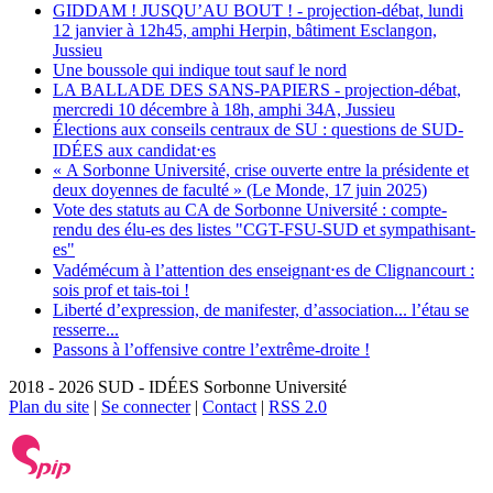
GIDDAM ! JUSQU’AU BOUT ! - projection-débat, lundi
12 janvier à 12h45, amphi Herpin, bâtiment Esclangon,
Jussieu
Une boussole qui indique tout sauf le nord
LA BALLADE DES SANS-PAPIERS - projection-débat,
mercredi 10 décembre à 18h, amphi 34A, Jussieu
Élections aux conseils centraux de SU : questions de SUD-
IDÉES aux candidat⋅es
« A Sorbonne Université, crise ouverte entre la présidente et
deux doyennes de faculté » (Le Monde, 17 juin 2025)
Vote des statuts au CA de Sorbonne Université : compte-
rendu des élu-es des listes "CGT-FSU-SUD et sympathisant-
es"
Vadémécum à l’attention des enseignant⋅es de Clignancourt :
sois prof et tais-toi !
Liberté d’expression, de manifester, d’association... l’étau se
resserre...
Passons à l’offensive contre l’extrême-droite !
2018 - 2026 SUD - IDÉES Sorbonne Université
Plan du site
|
Se connecter
|
Contact
|
RSS 2.0