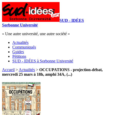
SUD - IDÉES
Sorbonne Université
« Une autre université, une autre société »
Actualités
Communiqués
Guides
Pétitions
SUD - IDÉES à Sorbonne Université
Accueil
>
Actualités
>
OCCUPATIONS - projection-débat,
mercredi 25 mars à 18h, amphi 34A, (...)