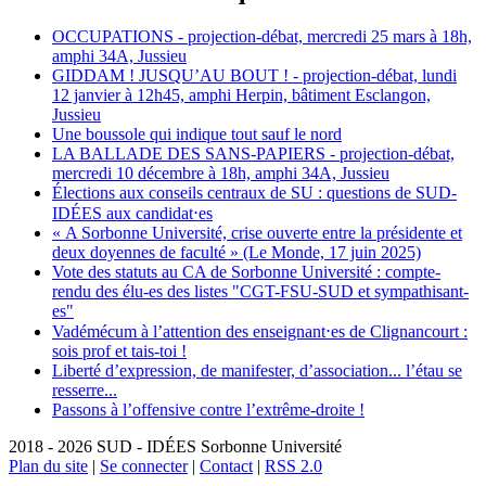
OCCUPATIONS - projection-débat, mercredi 25 mars à 18h,
amphi 34A, Jussieu
GIDDAM ! JUSQU’AU BOUT ! - projection-débat, lundi
12 janvier à 12h45, amphi Herpin, bâtiment Esclangon,
Jussieu
Une boussole qui indique tout sauf le nord
LA BALLADE DES SANS-PAPIERS - projection-débat,
mercredi 10 décembre à 18h, amphi 34A, Jussieu
Élections aux conseils centraux de SU : questions de SUD-
IDÉES aux candidat⋅es
« A Sorbonne Université, crise ouverte entre la présidente et
deux doyennes de faculté » (Le Monde, 17 juin 2025)
Vote des statuts au CA de Sorbonne Université : compte-
rendu des élu-es des listes "CGT-FSU-SUD et sympathisant-
es"
Vadémécum à l’attention des enseignant⋅es de Clignancourt :
sois prof et tais-toi !
Liberté d’expression, de manifester, d’association... l’étau se
resserre...
Passons à l’offensive contre l’extrême-droite !
2018 - 2026 SUD - IDÉES Sorbonne Université
Plan du site
|
Se connecter
|
Contact
|
RSS 2.0