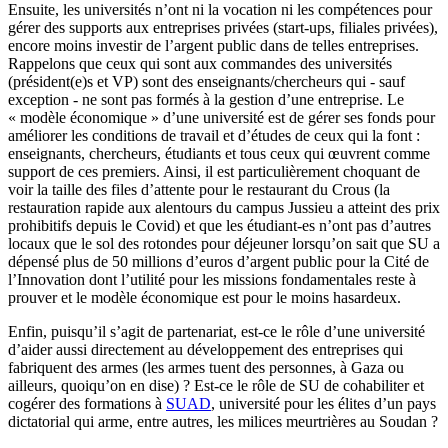
Ensuite, les universités n’ont ni la vocation ni les compétences pour
gérer des supports aux entreprises privées (start-ups, filiales privées),
encore moins investir de l’argent public dans de telles entreprises.
Rappelons que ceux qui sont aux commandes des universités
(président(e)s et VP) sont des enseignants/chercheurs qui - sauf
exception - ne sont pas formés à la gestion d’une entreprise. Le
« modèle économique » d’une université est de gérer ses fonds pour
améliorer les conditions de travail et d’études de ceux qui la font :
enseignants, chercheurs, étudiants et tous ceux qui œuvrent comme
support de ces premiers. Ainsi, il est particulièrement choquant de
voir la taille des files d’attente pour le restaurant du Crous (la
restauration rapide aux alentours du campus Jussieu a atteint des prix
prohibitifs depuis le Covid) et que les étudiant-es n’ont pas d’autres
locaux que le sol des rotondes pour déjeuner lorsqu’on sait que SU a
dépensé plus de 50 millions d’euros d’argent public pour la Cité de
l’Innovation dont l’utilité pour les missions fondamentales reste à
prouver et le modèle économique est pour le moins hasardeux.
Enfin, puisqu’il s’agit de partenariat, est-ce le rôle d’une université
d’aider aussi directement au développement des entreprises qui
fabriquent des armes (les armes tuent des personnes, à Gaza ou
ailleurs, quoiqu’on en dise) ? Est-ce le rôle de SU de cohabiliter et
cogérer des formations à
SUAD
, université pour les élites d’un pays
dictatorial qui arme, entre autres, les milices meurtrières au Soudan ?