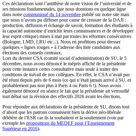
Ces déclarations sont l’antithèse de notre vision de l’université et de
ses missions fondamentales, que nous donnions en quelque ligne
dans notre
communiqué du 14 novembre
publié sur notre site mais
que nous n’avons pu diffuser pour cause de censure de la DAJI :
production, diffusion et échange de savoir, formation des étudiants à
la capacité autonome d’enrichir leurs connaissances et de développer
leur esprit critique) mises à mal par toutes les réformes consécutives
(Bologne, LMD, LRU etc...). Nous en profitions pour dresser
quelques « lignes rouges » à l’adresse des liste candidates aux
élections des conseils centraux.
Lors du dernier CSA (comité social d’administration) de SU, le 5
décembre, nous avons dénoncé le mépris affiché de la présidente
pour cette instance certes consultative mais seule à traiter des
conditions de travail de nos collègues. En effet, le CSA n’avait pas
été réuni depuis près de 6 mois (ce qui n’était jamais arrivé à SU, et
probablement pas non plus à Paris 4 ou Paris 6 !). Nous avons
également dénoncé en séance le fait que la présidente ait verrouillé
tout débat sur la révision des effectifs 2026 avant les élections.
Pour répondre aux déclarations de la présidente de SU, disons tout
d’abord que les patrons connaissent bien la dérive néo-libérale
délétère de l’ESR car ils la souhaitent et la soutiennent (voir par
exemple les
propositions du MEDEF pour l’Enseignement
Supérieur en 2016
).