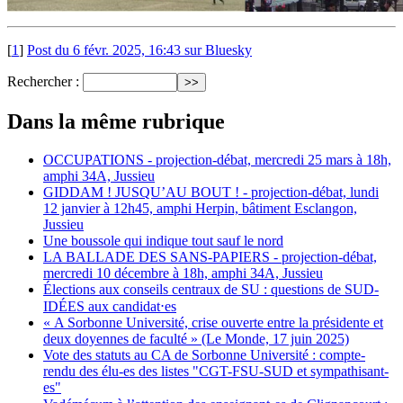
[
1
]
Post du 6 févr. 2025, 16:43 sur Bluesky
Rechercher :
Dans la même rubrique
OCCUPATIONS - projection-débat, mercredi 25 mars à 18h,
amphi 34A, Jussieu
GIDDAM ! JUSQU’AU BOUT ! - projection-débat, lundi
12 janvier à 12h45, amphi Herpin, bâtiment Esclangon,
Jussieu
Une boussole qui indique tout sauf le nord
LA BALLADE DES SANS-PAPIERS - projection-débat,
mercredi 10 décembre à 18h, amphi 34A, Jussieu
Élections aux conseils centraux de SU : questions de SUD-
IDÉES aux candidat⋅es
« A Sorbonne Université, crise ouverte entre la présidente et
deux doyennes de faculté » (Le Monde, 17 juin 2025)
Vote des statuts au CA de Sorbonne Université : compte-
rendu des élu-es des listes "CGT-FSU-SUD et sympathisant-
es"