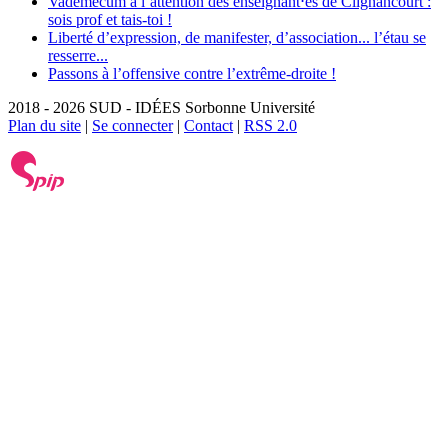
Vadémécum à l’attention des enseignant⋅es de Clignancourt :
sois prof et tais-toi !
Liberté d’expression, de manifester, d’association... l’étau se
resserre...
Passons à l’offensive contre l’extrême-droite !
2018 - 2026 SUD - IDÉES Sorbonne Université
Plan du site
|
Se connecter
|
Contact
|
RSS 2.0